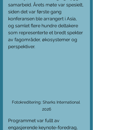
samarbeid. Årets møte var spesielt, 
siden det var første gang 
konferansen ble arrangert i Asia, 
og samlet flere hundre deltakere 
som representerte et bredt spekter 
av fagområder, økosystemer og 
perspektiver.
Fotokreditering: Sharks International 
2026
Programmet var fullt av 
engasjerende keynote-foredrag, 