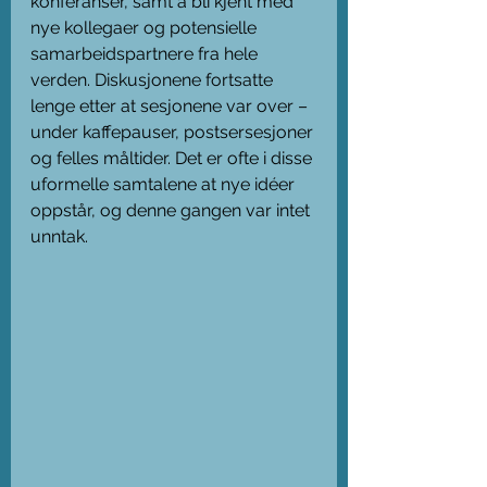
konferanser, samt å bli kjent med 
nye kollegaer og potensielle 
samarbeidspartnere fra hele 
verden. Diskusjonene fortsatte 
lenge etter at sesjonene var over – 
under kaffepauser, postsersesjoner 
og felles måltider. Det er ofte i disse 
uformelle samtalene at nye idéer 
oppstår, og denne gangen var intet 
unntak.