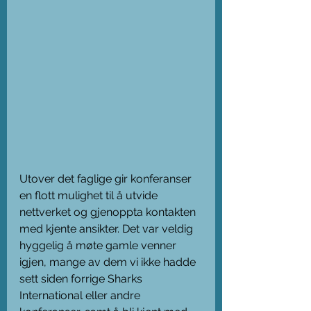
Utover det faglige gir konferanser 
en flott mulighet til å utvide 
nettverket og gjenoppta kontakten 
med kjente ansikter. Det var veldig 
hyggelig å møte gamle venner 
igjen, mange av dem vi ikke hadde 
sett siden forrige Sharks 
International eller andre 