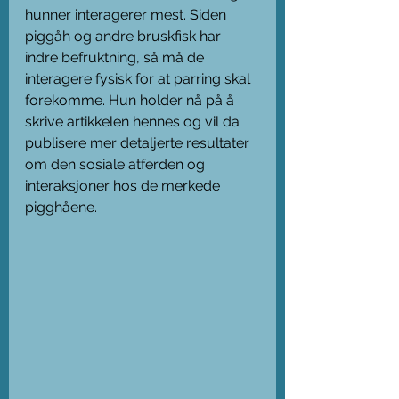
hunner interagerer mest. Siden 
piggåh og andre bruskfisk har 
indre befruktning, så må de 
interagere fysisk for at parring skal 
forekomme. Hun holder nå på å 
skrive artikkelen hennes og vil da 
publisere mer detaljerte resultater 
om den sosiale atferden og 
interaksjoner hos de merkede 
pigghåene. 